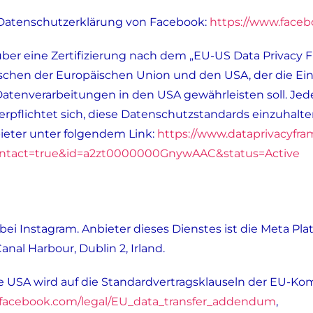
 Datenschutzerklärung von Facebook:
https://www.faceb
er eine Zertifizierung nach dem „EU-US Data Privacy 
chen der Europäischen Union und den USA, der die Ei
atenverarbeitungen in den USA gewährleisten soll. Je
erpflichtet sich, diese Datenschutzstandards einzuhalt
ieter unter folgendem Link:
https://www.dataprivacyfra
?contact=true&id=a2zt0000000GnywAAC&status=Active
 bei Instagram. Anbieter dieses Dienstes ist die Meta Pla
nal Harbour, Dublin 2, Irland.
 USA wird auf die Standardvertragsklauseln der EU-Kom
.facebook.com/legal/EU_data_transfer_addendum
,