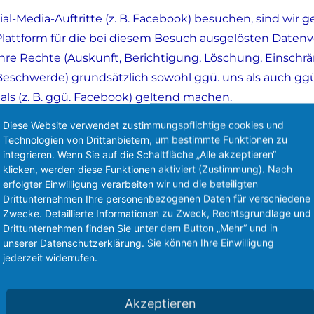
al-Media-Auftritte (z. B. Facebook) besuchen, sind wi
-Plattform für die bei diesem Besuch ausgelösten Date
Ihre Rechte (Auskunft, Berichtigung, Löschung, Einschr
eschwerde) grundsätzlich sowohl ggü. uns als auch gg
tals (z. B. ggü. Facebook) geltend machen.
Diese Website verwendet zustimmungspflichtige cookies und
r trotz der gemeinsamen Verantwortlichkeit mit den Soci
Technologien von Drittanbietern, um bestimmte Funktionen zu
ss auf die Datenverarbeitungsvorgänge der Social-Media
integrieren. Wenn Sie auf die Schaltfläche „Alle akzeptieren“
klicken, werden diese Funktionen aktiviert (Zustimmung). Nach
 maßgeblich nach der Unternehmenspolitik des jeweilige
erfolgter Einwilligung verarbeiten wir und die beteiligten
Drittunternehmen Ihre personenbezogenen Daten für verschiedene
Zwecke. Detaillierte Informationen zu Zweck, Rechtsgrundlage und
Drittunternehmen finden Sie unter dem Button „Mehr“ und in
unserer Datenschutzerklärung. Sie können Ihre Einwilligung
er die Social-Media-Präsenz erfassten Daten werden v
jederzeit widerrufen.
r Löschung auffordern, Ihre Einwilligung zur Speicherun
fällt. Gespeicherte Cookies verbleiben auf Ihrem Endgerä
Akzeptieren
immungen – insb. Aufbewahrungsfristen – bleiben unb