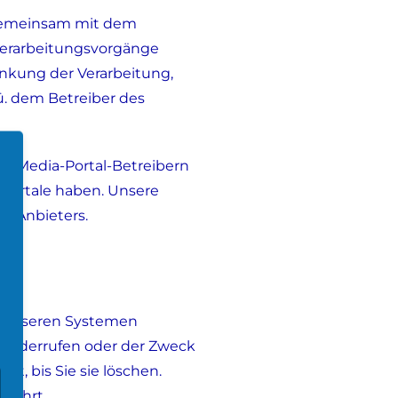
r gemeinsam mit dem
nverarbeitungsvorgänge
änkung der Verarbeitung,
ü. dem Betreiber des
al-Media-Portal-Betreibern
-Portale haben. Unsere
n Anbieters.
on unseren Systemen
g widerrufen oder der Zweck
t, bis Sie sie löschen.
erührt.