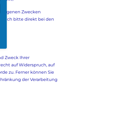
 zu eigenen Zwecken
 sich bitte direkt bei den
).
nd Zweck Ihrer
echt auf Widerspruch, auf
rde zu. Ferner können Sie
chränkung der Verarbeitung