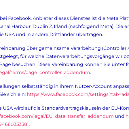
 bei Facebook. Anbieter dieses Dienstes ist die Meta Plat
anal Harbour, Dublin 2, Irland (nachfolgend Meta). Die
e USA und in andere Drittländer übertragen.
reinbarung über gemeinsame Verarbeitung (Controller
stgelegt, für welche Datenverarbeitungsvorgänge wir bzw
Page besuchen. Diese Vereinbarung können Sie unter f
legal/terms/page_controller_addendum
.
llungen selbstständig in Ihrem Nutzer-Account anpassen
ie sich ein:
https://www.facebook.com/settings?tab=ad
 USA wird auf die Standardvertragsklauseln der EU-Kom
.facebook.com/legal/EU_data_transfer_addendum
und
h
994660333381
.