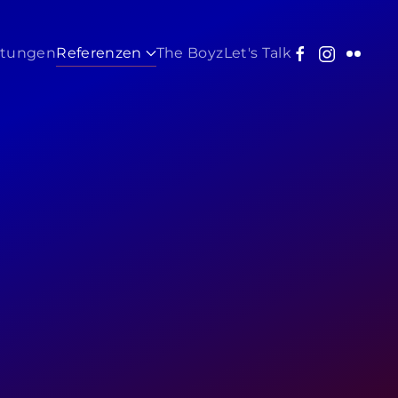
stungen
Referenzen
The Boyz
Let's Talk