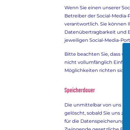
Wenn Sie einen unserer Soci
Betreiber der Social-Media
verantwortlich. Sie können 
Datenübertragbarkeit und B
jeweiligen Social-Media-Por
Bitte beachten Sie, dass wi
nicht vollumfänglich Einflu
Möglichkeiten richten sich
Speicherdauer
Die unmittelbar von uns üb
gelöscht, sobald Sie uns zu
für die Datenspeicherung ent
Zwingende gesetzliche Best