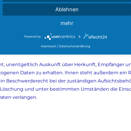
Ablehnen
r Daten, die von den Betreibern der sozialen Netzwerke
r keinen Einfluss. Für Einzelheiten dazu informieren Sie
mehr
werke (z. B. in deren Datenschutzerklärung, siehe unten
Powered by
&
Impressum
|
Datenschutzerklärung
cht, unentgeltlich Auskunft über Herkunft, Empfänger u
genen Daten zu erhalten. Ihnen steht außerdem ein R
in Beschwerderecht bei der zuständigen Aufsichtsbehö
g, Löschung und unter bestimmten Umständen die Eins
aten verlangen.