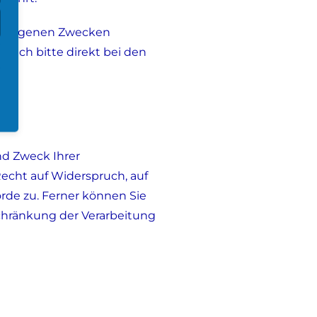
 zu eigenen Zwecken
 sich bitte direkt bei den
).
nd Zweck Ihrer
echt auf Widerspruch, auf
rde zu. Ferner können Sie
chränkung der Verarbeitung