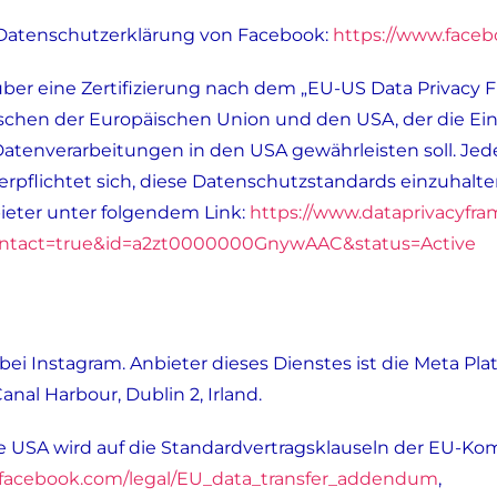
 Datenschutzerklärung von Facebook:
https://www.faceb
er eine Zertifizierung nach dem „EU-US Data Privacy 
chen der Europäischen Union und den USA, der die Ei
atenverarbeitungen in den USA gewährleisten soll. Je
erpflichtet sich, diese Datenschutzstandards einzuhalt
ieter unter folgendem Link:
https://www.dataprivacyfra
?contact=true&id=a2zt0000000GnywAAC&status=Active
 bei Instagram. Anbieter dieses Dienstes ist die Meta Pla
nal Harbour, Dublin 2, Irland.
 USA wird auf die Standardvertragsklauseln der EU-Kom
.facebook.com/legal/EU_data_transfer_addendum
,