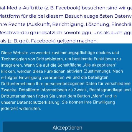
al-Media-Auftritte (z. B. Facebook) besuchen, sind wi
-Plattform für die bei diesem Besuch ausgelösten Date
Ihre Rechte (Auskunft, Berichtigung, Löschung, Einschr
eschwerde) grundsätzlich sowohl ggü. uns als auch gg
tals (z. B. ggü. Facebook) geltend machen.
Diese Website verwendet zustimmungspflichtige cookies und
r trotz der gemeinsamen Verantwortlichkeit mit den Soci
Technologien von Drittanbietern, um bestimmte Funktionen zu
ss auf die Datenverarbeitungsvorgänge der Social-Media
integrieren. Wenn Sie auf die Schaltfläche „Alle akzeptieren“
klicken, werden diese Funktionen aktiviert (Zustimmung). Nach
 maßgeblich nach der Unternehmenspolitik des jeweilige
erfolgter Einwilligung verarbeiten wir und die beteiligten
Drittunternehmen Ihre personenbezogenen Daten für verschiedene
Zwecke. Detaillierte Informationen zu Zweck, Rechtsgrundlage und
Drittunternehmen finden Sie unter dem Button „Mehr“ und in
unserer Datenschutzerklärung. Sie können Ihre Einwilligung
er die Social-Media-Präsenz erfassten Daten werden v
jederzeit widerrufen.
r Löschung auffordern, Ihre Einwilligung zur Speicherun
fällt. Gespeicherte Cookies verbleiben auf Ihrem Endgerä
Akzeptieren
immungen – insb. Aufbewahrungsfristen – bleiben unb