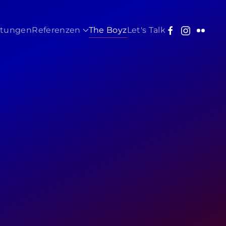
stungen
Referenzen
The Boyz
Let's Talk