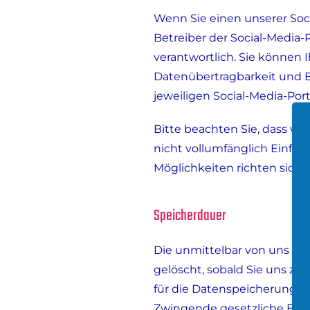
Wenn Sie einen unserer Soci
Betreiber der Social-Media
verantwortlich. Sie können 
Datenübertragbarkeit und B
jeweiligen Social-Media-Por
Bitte beachten Sie, dass wi
nicht vollumfänglich Einflu
Möglichkeiten richten sich
Speicherdauer
Die unmittelbar von uns üb
gelöscht, sobald Sie uns zu
für die Datenspeicherung ent
Zwingende gesetzliche Best