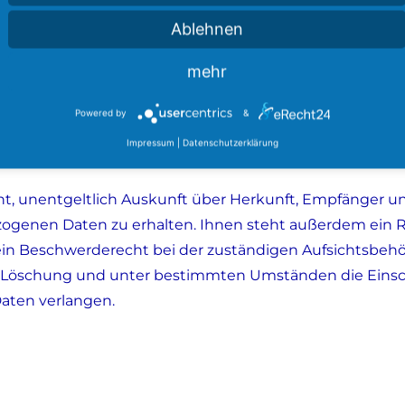
Ablehnen
r Daten, die von den Betreibern der sozialen Netzwerke
r keinen Einfluss. Für Einzelheiten dazu informieren Sie
mehr
werke (z. B. in deren Datenschutzerklärung, siehe unten
Powered by
&
Impressum
|
Datenschutzerklärung
cht, unentgeltlich Auskunft über Herkunft, Empfänger u
genen Daten zu erhalten. Ihnen steht außerdem ein R
in Beschwerderecht bei der zuständigen Aufsichtsbehö
g, Löschung und unter bestimmten Umständen die Eins
aten verlangen.