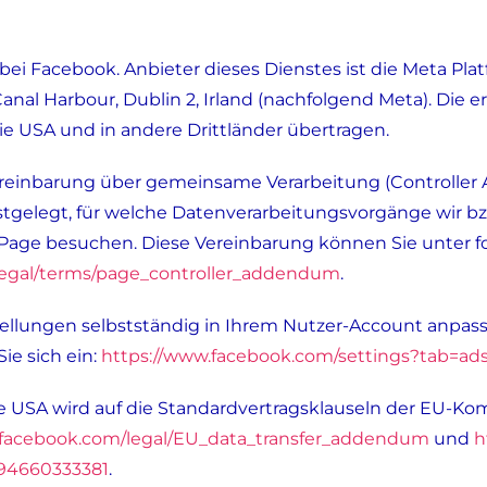
 bei Facebook. Anbieter dieses Dienstes ist die Meta Plat
anal Harbour, Dublin 2, Irland (nachfolgend Meta). Die
e USA und in andere Drittländer übertragen.
reinbarung über gemeinsame Verarbeitung (Controller
stgelegt, für welche Datenverarbeitungsvorgänge wir bzw
Page besuchen. Diese Vereinbarung können Sie unter f
legal/terms/page_controller_addendum
.
llungen selbstständig in Ihrem Nutzer-Account anpassen
ie sich ein:
https://www.facebook.com/settings?tab=ad
 USA wird auf die Standardvertragsklauseln der EU-Kom
.facebook.com/legal/EU_data_transfer_addendum
und
h
994660333381
.