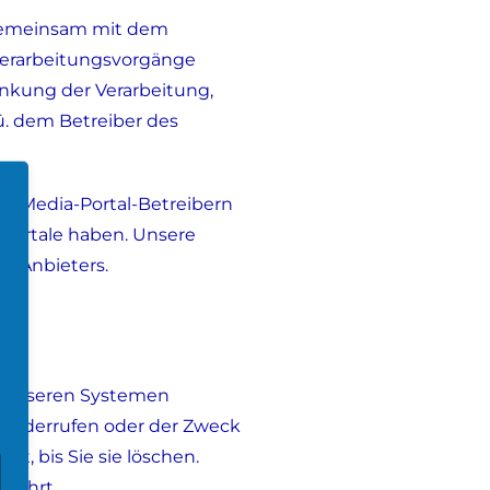
r gemeinsam mit dem
nverarbeitungsvorgänge
änkung der Verarbeitung,
ü. dem Betreiber des
al-Media-Portal-Betreibern
-Portale haben. Unsere
n Anbieters.
on unseren Systemen
g widerrufen oder der Zweck
t, bis Sie sie löschen.
erührt.