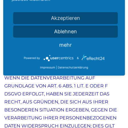
widerrufen. Die Rechtmäßigkeit der bis zum
Widerruf erfolgten Datenverarbeitung bleibt vom
Akzeptieren
Widerruf unberührt.
Ablehnen
Widerspruchsrecht gegen die Datenerhebung in
mehr
besonderen Fällen sowie gegen Direktwerbung
Powered by
&
(Art. 21 DSGVO)
Impressum
|
Datenschutzerklärung
WENN DIE DATENVERARBEITUNG AUF
GRUNDLAGE VON ART. 6 ABS. 1 LIT. E ODER F
DSGVO ERFOLGT, HABEN SIE JEDERZEIT DAS
RECHT, AUS GRÜNDEN, DIE SICH AUS IHRER
BESONDEREN SITUATION ERGEBEN, GEGEN DIE
VERARBEITUNG IHRER PERSONENBEZOGENEN
DATEN WIDERSPRUCH EINZULEGEN; DIES GILT