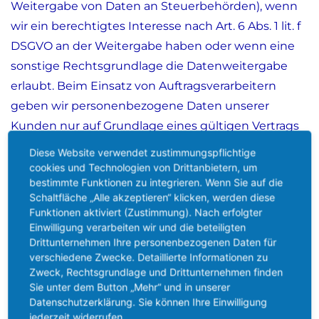
Weitergabe von Daten an Steuerbehörden), wenn
wir ein berechtigtes Interesse nach Art. 6 Abs. 1 lit. f
DSGVO an der Weitergabe haben oder wenn eine
sonstige Rechtsgrundlage die Datenweitergabe
erlaubt. Beim Einsatz von Auftragsverarbeitern
geben wir personenbezogene Daten unserer
Kunden nur auf Grundlage eines gültigen Vertrags
über Auftragsverarbeitung weiter. Im Falle einer
Diese Website verwendet zustimmungspflichtige
gemeinsamen Verarbeitung wird ein Vertrag über
cookies und Technologien von Drittanbietern, um
bestimmte Funktionen zu integrieren. Wenn Sie auf die
gemeinsame Verarbeitung geschlossen.
Schaltfläche „Alle akzeptieren“ klicken, werden diese
Funktionen aktiviert (Zustimmung). Nach erfolgter
Einwilligung verarbeiten wir und die beteiligten
Widerruf Ihrer Einwilligung zur Datenverarbeitung
Drittunternehmen Ihre personenbezogenen Daten für
verschiedene Zwecke. Detaillierte Informationen zu
Zweck, Rechtsgrundlage und Drittunternehmen finden
Viele Datenverarbeitungsvorgänge sind nur mit
Sie unter dem Button „Mehr“ und in unserer
Ihrer ausdrücklichen Einwilligung möglich. Sie
Datenschutzerklärung. Sie können Ihre Einwilligung
können eine bereits erteilte Einwilligung jederzeit
jederzeit widerrufen.