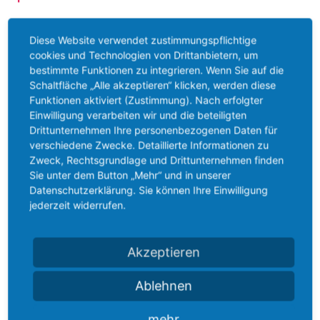
Die unmittelbar von uns über die Social-Media-
Diese Website verwendet zustimmungspflichtige
Präsenz erfassten Daten werden von unseren
cookies und Technologien von Drittanbietern, um
bestimmte Funktionen zu integrieren. Wenn Sie auf die
Systemen gelöscht, sobald Sie uns zur Löschung
Schaltfläche „Alle akzeptieren“ klicken, werden diese
auffordern, Ihre Einwilligung zur Speicherung
Funktionen aktiviert (Zustimmung). Nach erfolgter
widerrufen oder der Zweck für die
Einwilligung verarbeiten wir und die beteiligten
Drittunternehmen Ihre personenbezogenen Daten für
Datenspeicherung entfällt. Gespeicherte Cookies
verschiedene Zwecke. Detaillierte Informationen zu
verbleiben auf Ihrem Endgerät, bis Sie sie löschen.
Zweck, Rechtsgrundlage und Drittunternehmen finden
Zwingende gesetzliche Bestimmungen – insb.
Sie unter dem Button „Mehr“ und in unserer
Datenschutzerklärung. Sie können Ihre Einwilligung
Aufbewahrungsfristen – bleiben unberührt.
jederzeit widerrufen.
Auf die Speicherdauer Ihrer Daten, die von den
Betreibern der sozialen Netzwerke zu eigenen
Akzeptieren
Zwecken gespeichert werden, haben wir keinen
Ablehnen
Einfluss. Für Einzelheiten dazu informieren Sie sich
bitte direkt bei den Betreibern der sozialen
mehr