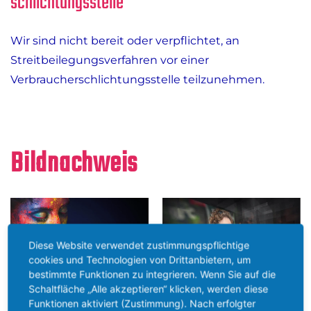
schlichtungs­stelle
Wir sind nicht bereit oder verpflichtet, an
Streitbeilegungsverfahren vor einer
Verbraucherschlichtungsstelle teilzunehmen.
Bildnachweis
Diese Website verwendet zustimmungspflichtige
cookies und Technologien von Drittanbietern, um
bestimmte Funktionen zu integrieren. Wenn Sie auf die
Schaltfläche „Alle akzeptieren“ klicken, werden diese
Funktionen aktiviert (Zustimmung). Nach erfolgter