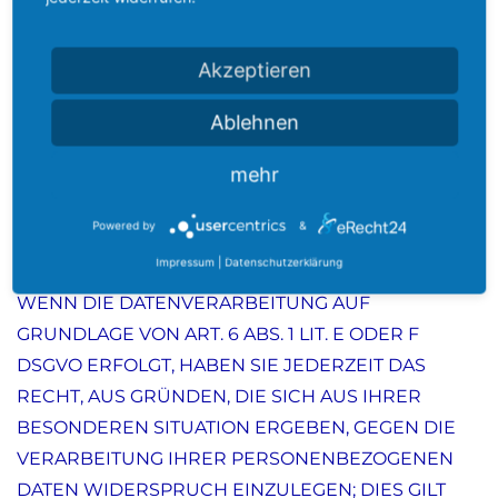
widerrufen. Die Rechtmäßigkeit der bis zum
Widerruf erfolgten Datenverarbeitung bleibt vom
Akzeptieren
Widerruf unberührt.
Ablehnen
Widerspruchsrecht gegen die Datenerhebung in
mehr
besonderen Fällen sowie gegen Direktwerbung
Powered by
&
(Art. 21 DSGVO)
Impressum
|
Datenschutzerklärung
WENN DIE DATENVERARBEITUNG AUF
GRUNDLAGE VON ART. 6 ABS. 1 LIT. E ODER F
DSGVO ERFOLGT, HABEN SIE JEDERZEIT DAS
RECHT, AUS GRÜNDEN, DIE SICH AUS IHRER
BESONDEREN SITUATION ERGEBEN, GEGEN DIE
VERARBEITUNG IHRER PERSONENBEZOGENEN
DATEN WIDERSPRUCH EINZULEGEN; DIES GILT