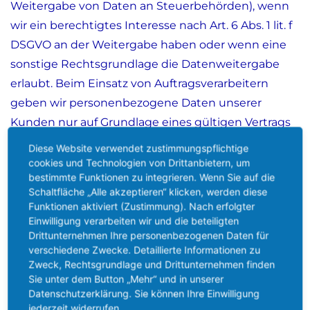
Weitergabe von Daten an Steuerbehörden), wenn
wir ein berechtigtes Interesse nach Art. 6 Abs. 1 lit. f
DSGVO an der Weitergabe haben oder wenn eine
sonstige Rechtsgrundlage die Datenweitergabe
erlaubt. Beim Einsatz von Auftragsverarbeitern
geben wir personenbezogene Daten unserer
Kunden nur auf Grundlage eines gültigen Vertrags
über Auftragsverarbeitung weiter. Im Falle einer
Diese Website verwendet zustimmungspflichtige
gemeinsamen Verarbeitung wird ein Vertrag über
cookies und Technologien von Drittanbietern, um
bestimmte Funktionen zu integrieren. Wenn Sie auf die
gemeinsame Verarbeitung geschlossen.
Schaltfläche „Alle akzeptieren“ klicken, werden diese
Funktionen aktiviert (Zustimmung). Nach erfolgter
Einwilligung verarbeiten wir und die beteiligten
Widerruf Ihrer Einwilligung zur Datenverarbeitung
Drittunternehmen Ihre personenbezogenen Daten für
verschiedene Zwecke. Detaillierte Informationen zu
Zweck, Rechtsgrundlage und Drittunternehmen finden
Viele Datenverarbeitungsvorgänge sind nur mit
Sie unter dem Button „Mehr“ und in unserer
Ihrer ausdrücklichen Einwilligung möglich. Sie
Datenschutzerklärung. Sie können Ihre Einwilligung
können eine bereits erteilte Einwilligung jederzeit
jederzeit widerrufen.